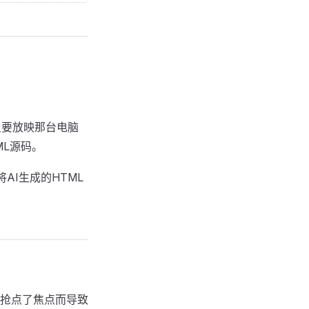
只要放映那台电脑
ML源码。
将AI生成的HTML
抢点了焦点而导致