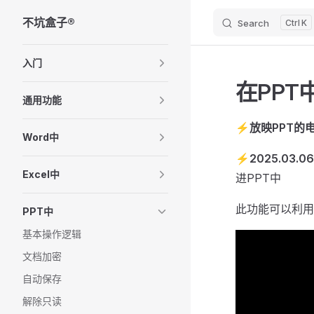
不坑盒子®
Search
K
Skip to content
Sidebar Navigation
入门
在PPT
通用功能
⚡
放映PPT的
Word中
⚡
2025.03
Excel中
进PPT中
此功能可以利用
PPT中
基本操作逻辑
文档加密
自动保存
解除只读