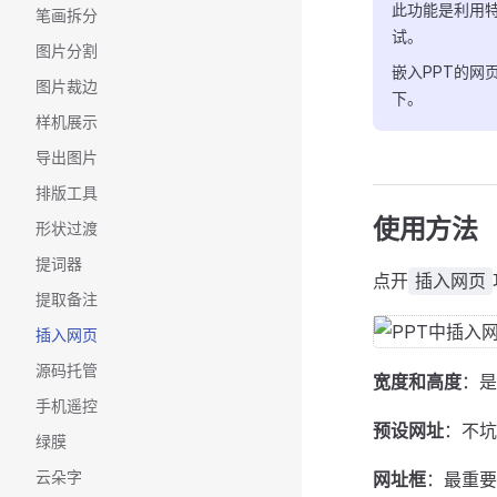
此功能是利用特
笔画拆分
试。
图片分割
嵌入PPT的
图片裁边
下。
样机展示
导出图片
排版工具
使用方法
形状过渡
提词器
点开
插入网页
提取备注
插入网页
源码托管
宽度和高度
：是
手机遥控
预设网址
：不坑
绿膜
云朵字
网址框
：最重要