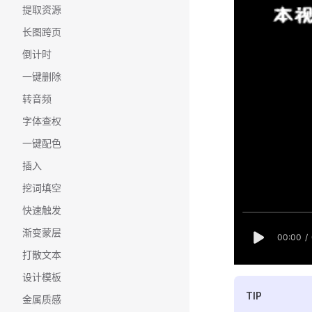
提取资源
长图跨页
倒计时
一键删除
转音频
字体查权
一键配色
插入
挖词填空
快速触发
渐变蒙层
打散文本
设计模板
TIP
金属质感