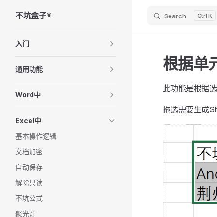
不坑盒子®
Search
K
Skip to content
Sidebar Navigation
入门
根据单元
通用功能
此功能是根据选
Word中
拖选需要生成S
Excel中
基本操作逻辑
文档加密
自动保存
解除只读
不坑公式
聚光灯