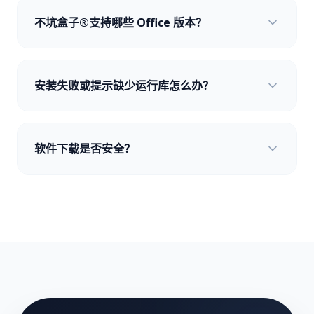
不坑盒子®支持哪些 Office 版本？
最新版不坑盒子®兼容 Windows 7/10/11，在 Microsoft
安装失败或提示缺少运行库怎么办？
Office 2010+ 及 WPS Office PC 端中均可使用。
2025年上线的 WPS 专用版插件，现已支持 macOS 和
Linux 操作系统，实现跨平台办公体验。
安装向导依赖 .NET 4.8、VSTO 运行库及 Edge
软件下载是否安全？
WebView2。如遇报错，请前往
依赖库下载
页面安装补
丁后重试。
官方安装包均托管在加密服务器，经过 HTTPS 传输且包
含数字签名校验。建议从官网下载。如杀毒软件误报，请
选择信任或加入白名单。