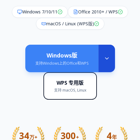
Windows 7/10/11
Office 2010+ / WPS
macOS / Linux (WPS版)
Windows版
支持Windows上的Office和WPS
WPS 专用版
支持 macOS, Linux
34
300
4
万+
+
年